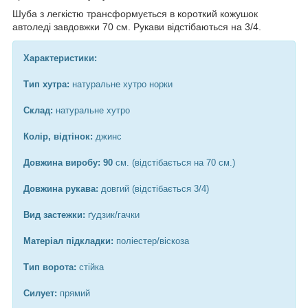
Шуба з легкістю трансформується в короткий кожушок
автоледі завдовжки 70 см. Рукави відстібаються на 3/4.
Характеристики:
Тип хутра:
натуральне хутро норки
Склад:
натуральне хутро
Колір, відтінок:
джинс
Довжина виробу: 90
см. (відстібається на 70 см.)
Довжина рукава:
довгий (відстібається 3/4)
Вид застежки:
ґудзик/гачки
Матеріал підкладки:
поліестер/віскоза
Тип ворота:
стійка
Силует:
прямий