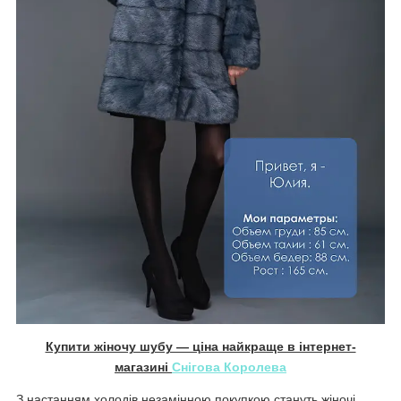
Купити жіночу шубу — ціна найкраще в інтернет-
магазині
Снігова Королева
З настанням холодів незамінною покупкою стануть жіночі