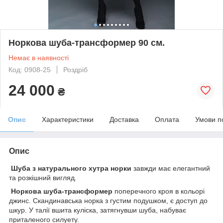
Норкова шуба-трансформер 90 см.
Немає в наявності
Код: 0908-25
Роздріб
24 000
₴
Опис
Характеристики
Доставка
Оплата
Умови п
Опис
Шуба з натурального хутра норки
завжди має елегантний
та розкішний вигляд.
Норкова шуба-трансформер
поперечного кроя в кольорі
джинс. Скандинавська норка з густим подушком, є доступ до
шкур. У талії вшита куліска, затягнувши шуба, набуває
приталеного силуету.