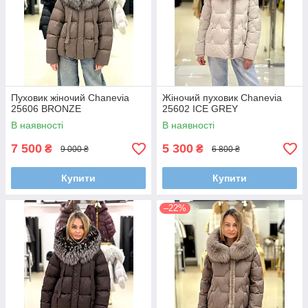
Пуховик жіночий Chanevia
Жіночий пуховик Chanevia
25606 BRONZE
25602 ICE GREY
В наявності
В наявності
7 500
5 300
₴
₴
9 000 ₴
6 800 ₴
Купити
Купити
–22%