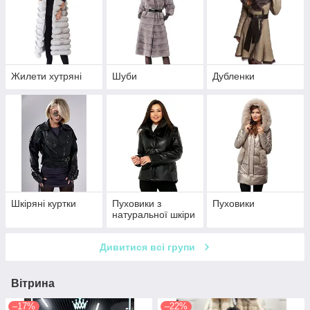
Жилети хутряні
Шуби
Дубленки
Шкіряні куртки
Пуховики з
Пуховики
натуральної шкіри
Дивитися всі групи
Вітрина
–17%
–22%