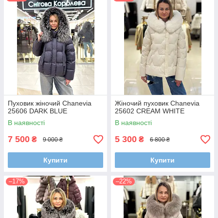
Пуховик жіночий Chanevia
Жіночий пуховик Chanevia
25606 DARK BLUE
25602 CREAM WHITE
В наявності
В наявності
7 500
5 300
₴
₴
9 000 ₴
6 800 ₴
Купити
Купити
–17%
–22%