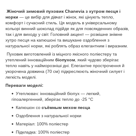
Жіночий зимовий пуховик Chanevia з хутром песця і
норки
— це вибір для дівчат і жінок, які цінують тепло,
комфорт і сучасний стиль. Ця модель в універсальному
кольорі винний шоколад підійде як для повсякденних образів,
так і для виходу у світ. Головний акцент — розкішне знімне
хутро песця на капюшоні та вишукане оздоблення з
натуральної норки, які роблять образ елегантним і виразним.
Пуховик виготовлений із міцного якісного поліестеру та
утеплений інноваційним
біопухом
, який чудово зберігає
тепло навіть у найморозніші дні. Елегантне прострочення й
укорочена довжина (70 см) підкреслюють жіночний силует і
легкість моделі.
Переваги моделі:
Утеплювач: інноваційний біопух — легкий,
гіпоалергенний, зберігає тепло до -25 °C
Капюшон со
съёмным мехом песца
Оздоблення з натуральної норки
Матеріал: 100% поліестер
Підкладка: 100% поліестер