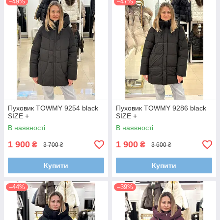
–49%
–47%
Пуховик TOWMY 9254 black
Пуховик TOWMY 9286 black
SIZE +
SIZE +
В наявності
В наявності
1 900
1 900
₴
₴
3 700 ₴
3 600 ₴
Купити
Купити
–44%
–39%