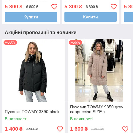
5 300
5 300
5 3
₴
₴
6 800 ₴
6 800 ₴
Купити
Купити
Акційні пропозиції та новинки
–60%
–56%
Пуховик TOWMY 9350 grey
Пуховик TOWMY 3390 black
cappuccino SIZE +
В наявності
В наявності
1 400
1 600
₴
₴
3 500 ₴
3 600 ₴