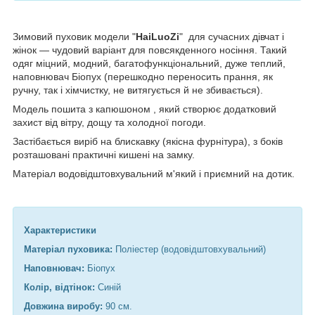
Зимовий пуховик модели "
HaiLuoZi
" для сучасних дівчат і
жінок — чудовий варіант для повсякденного носіння. Такий
одяг міцний, модний, багатофункціональний, дуже теплий,
наповнювач Біопух (перешкодно переносить прання, як
ручну, так і хімчистку, не витягується й не збивається).
Модель пошита з капюшоном , який створює додатковий
захист від вітру, дощу та холодної погоди.
Застібається виріб на блискавку (якісна фурнітура), з боків
розташовані практичні кишені на замку.
Матеріал водовідштовхувальний м'який і приємний на дотик.
Характеристики
Матеріал пуховика:
Поліестер (водовідштовхувальний)
Наповнювач:
Біопух
Колір, відтінок:
Синій
Довжина виробу:
90 см.