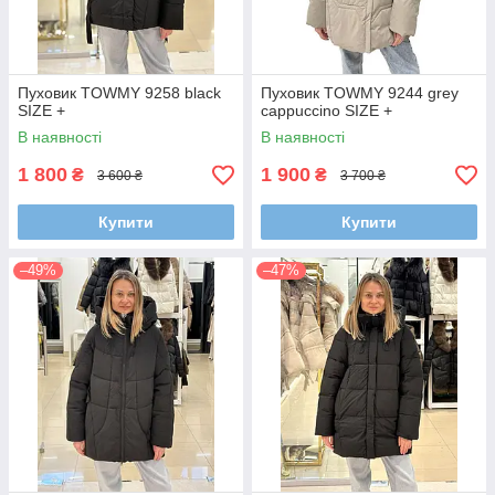
Пуховик TOWMY 9258 black
Пуховик TOWMY 9244 grey
SIZE +
cappuccino SIZE +
В наявності
В наявності
1 800
1 900
₴
₴
3 600 ₴
3 700 ₴
Купити
Купити
–49%
–47%