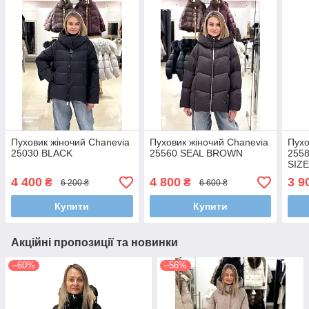
Пуховик жіночий Chanevia
Пуховик жіночий Chanevia
Пухо
25030 BLACK
25560 SEAL BROWN
255
SIZ
4 400
4 800
3 9
₴
₴
6 200 ₴
6 600 ₴
Купити
Купити
Акційні пропозиції та новинки
–60%
–56%