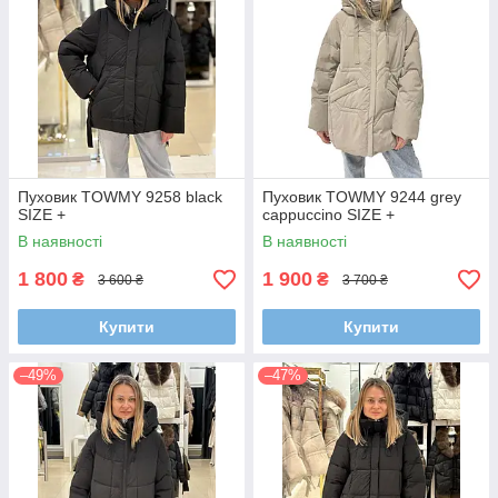
Пуховик TOWMY 9258 black
Пуховик TOWMY 9244 grey
SIZE +
cappuccino SIZE +
В наявності
В наявності
1 800
1 900
₴
₴
3 600 ₴
3 700 ₴
Купити
Купити
–49%
–47%