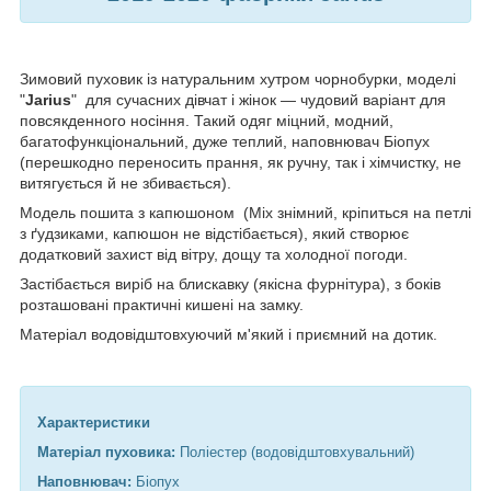
Зимовий пуховик із натуральним хутром чорнобурки, моделі
"
Jarius
" для сучасних дівчат і жінок — чудовий варіант для
повсякденного носіння. Такий одяг міцний, модний,
багатофункціональний, дуже теплий, наповнювач Біопух
(перешкодно переносить прання, як ручну, так і хімчистку, не
витягується й не збивається).
Модель пошита з капюшоном (Міх знімний, кріпиться на петлі
з ґудзиками, капюшон не відстібається), який створює
додатковий захист від вітру, дощу та холодної погоди.
Застібається виріб на блискавку (якісна фурнітура), з боків
розташовані практичні кишені на замку.
Матеріал водовідштовхуючий м'який і приємний на дотик.
Характеристики
Матеріал пуховика:
Поліестер (водовідштовхувальний)
Наповнювач:
Біопух