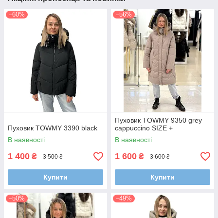
–60%
–56%
Пуховик TOWMY 9350 grey
Пуховик TOWMY 3390 black
cappuccino SIZE +
В наявності
В наявності
1 400
1 600
₴
₴
3 500 ₴
3 600 ₴
Купити
Купити
–50%
–49%