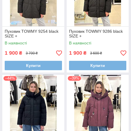
Пуховик TOWMY 9254 black
Пуховик TOWMY 9286 black
SIZE +
SIZE +
В наявності
В наявності
1 900
1 900
₴
₴
3 700 ₴
3 600 ₴
Купити
Купити
–44%
–39%