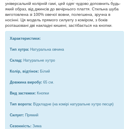
універсальній колірній гамі, цей одяг чудово доповнить будь-
який образ, від джинсів до вечірнього плаття. Стильна шуба
виготовлена зі 100% овечої вовни, полегшена, зручна в
носінні. Ця модель прямого силуету з коміром, з боків
розташовані дві накладні кишені, застібається на кнопки.
Характеристики:
Тип хутра:
Натуральна овчина
Склад:
Натуральне хутро
Колір, відтінок:
Білий
Довжина виробу:
65 см.
Вид застежки:
Кнопки
Тип ворота:
Відкладне (на комірі натуральне хутро песця)
Силует:
Прямий
Сезонність:
Зима