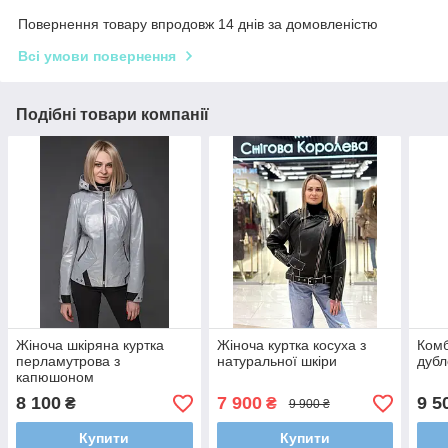
Повернення товару впродовж 14 днів за домовленістю
Всі умови повернення
Подібні товари компанії
Жіноча шкіряна куртка
Жіноча куртка косуха з
Комб
перламутрова з
натуральної шкіри
дубл
капюшоном
8 100
7 900
9 5
₴
₴
9 900 ₴
Купити
Купити