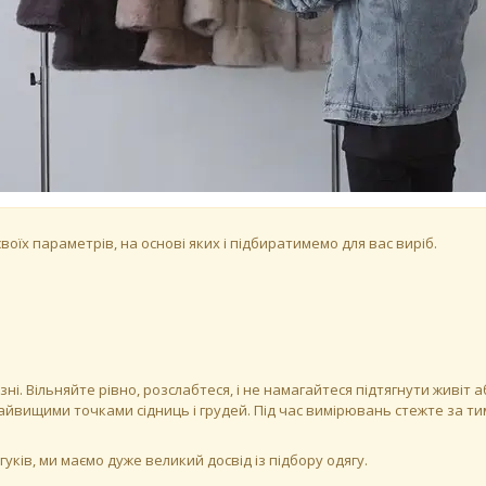
оїх параметрів, на основі яких і підбиратимемо для вас виріб.
зні. Вільняйте рівно, розслабтеся, і не намагайтеся підтягнути живіт
йвищими точками сідниць і грудей. Під час вимірювань стежте за тим
ків, ми маємо дуже великий досвід із підбору одягу.