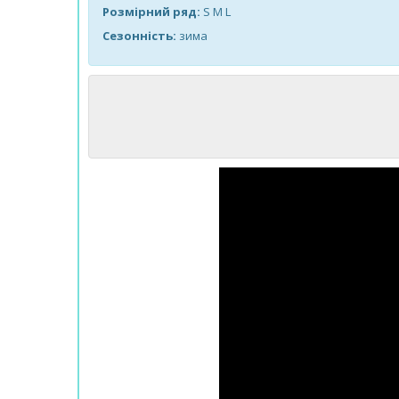
Розмірний ряд:
S M L
Сезонність:
зима