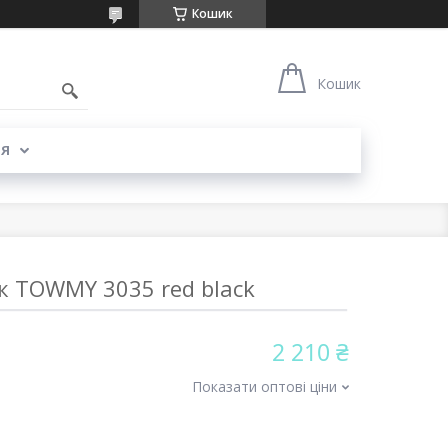
Кошик
Кошик
Я
к TOWMY 3035 red black
2 210 ₴
Показати оптові ціни