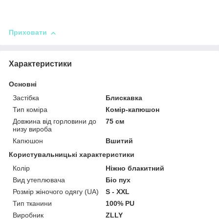
Приховати
Характеристики
Основні
Застібка
Блискавка
Тип коміра
Комір-капюшон
Довжина від горловини до
75 см
низу вироба
Капюшон
Вшитий
Користувальницькі характеристики
Колір
Ніжно блакитний
Вид утеплювача
Біо пух
Розмір жіночого одягу (UA)
S - XXL
Тип тканини
100% PU
Виробник
ZLLY