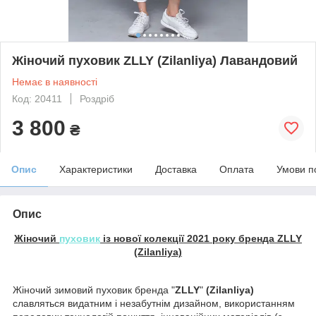
Жіночий пуховик ZLLY (Zilanliya) Лавандовий
Немає в наявності
Код: 20411
Роздріб
3 800
₴
Опис
Характеристики
Доставка
Оплата
Умови п
Опис
Жіночий
пуховик
із нової колекції 2021 року бренда ZLLY
(Zilanliya)
Жіночий зимовий пуховик бренда "
ZLLY
"
(Zilanliya)
славляться видатним і незабутнім дизайном, використанням