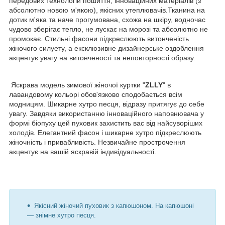
передових технологій пошиття, інноваційних матеріалів (з
абсолютно новою м'якою), якісних утеплювачів.Тканина на
дотик м'яка та наче прогумована, схожа на шкіру, водночас
чудово зберігає тепло, не лускає на морозі та абсолютно не
промокає. Стильні фасони підкреслюють витонченість
жіночого силуету, а ексклюзивне дизайнерське оздоблення
акцентує увагу на витонченості та неповторності образу.
Яскрава модель зимової жіночої куртки "
ZLLY
" в
лавандовому кольорі обов'язково сподобається всім
модницям. Шикарне хутро песця, відразу притягує до себе
увагу. Завдяки використанню інноваційного наповнювача у
формі біопуху цей пуховик захистить вас від найсуворіших
холодів. Елегантний фасон і шикарне хутро підкреслюють
жіночність і привабливість. Незвичайне прострочення
акцентує на вашій яскравій індивідуальності.
Якісний жіночий пуховик з капюшоном. На капюшоні
— знімне хутро песця.