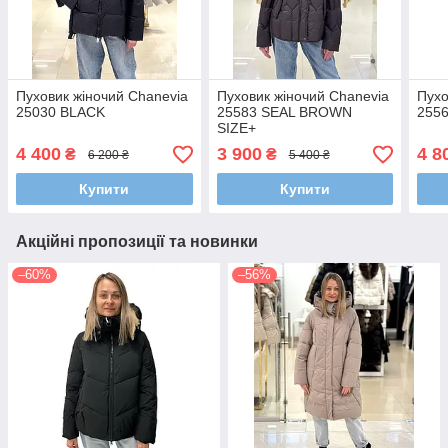
Пуховик жіночий Chanevia
Пуховик жіночий Chanevia
Пухо
25030 BLACK
25583 SEAL BROWN
255
SIZE+
4 400
3 900
4 8
₴
₴
6 200 ₴
5 400 ₴
Купити
Купити
Акційні пропозиції та новинки
–60%
–56%