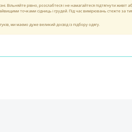
зні. Вільняйте рівно, розслабтеся і не намагайтеся підтягнути живіт
йвищими точками сідниць і грудей. Під час вимірювань стежте за тим
ків, ми маємо дуже великий досвід із підбору одягу.