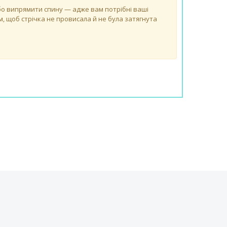
 або випрямити спину — адже вам потрібні ваші
, щоб стрічка не провисала й не була затягнута