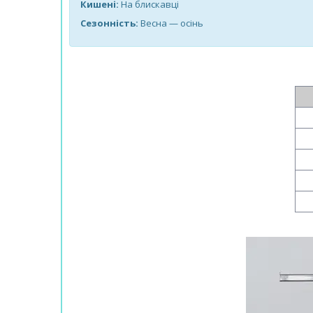
Кишені:
На блискавці
Сезонність:
Весна — осінь