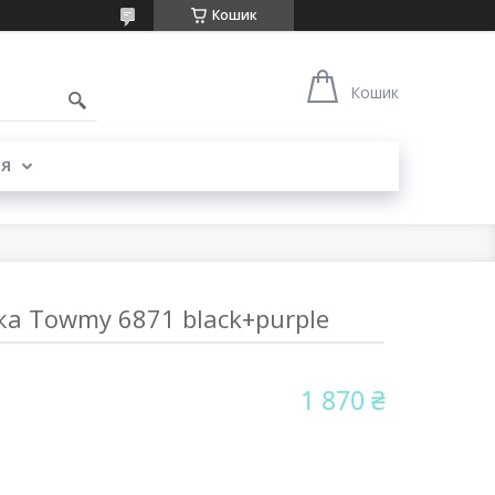
Кошик
Кошик
Я
ка Towmy 6871 black+purple
1 870 ₴