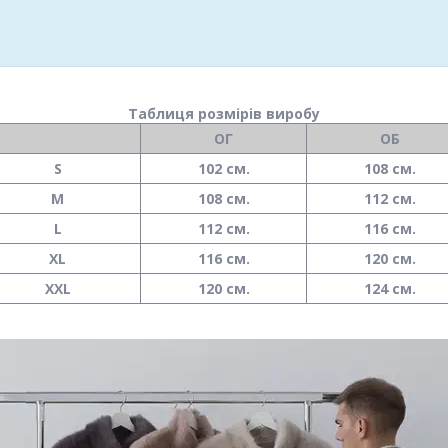
Таблиця розмірів виробу
ОГ
ОБ
S
102 см.
108 см.
M
108 см.
112 см.
L
112 см.
116 см.
XL
116 см.
120 см.
XXL
120 см.
124 см.