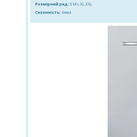
Розмірний ряд:
S M L XL XXL
Сезонність:
зима