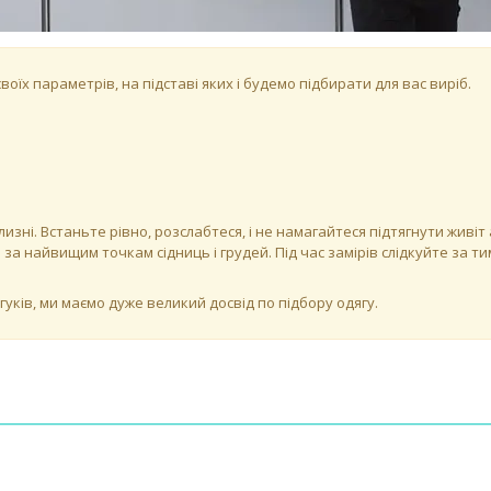
їх параметрів, на підставі яких і будемо підбирати для вас виріб.
изні. Встаньте рівно, розслабтеся, і не намагайтеся підтягнути живіт
 найвищим точкам сідниць і грудей. Під час замірів слідкуйте за тим
уків, ми маємо дуже великий досвід по підбору одягу.