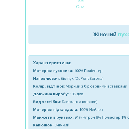
Опис
Жіночий
пух
Характеристики:
Матеріал пуховика:
100% Поліестер
Наповнювач:
Біо-пух (DuPont Sorona)
Колір, відтінок:
Чорний з бірюзовими вставками
Довжина виробу:
105 див.
Вид застібки:
Блискавка (кнопки)
Матеріал підкладали:
100% Нейлон
Манжети в рукавах:
91% Нітрон 8% Поліестер 1% 
Капюшон:
Знімний