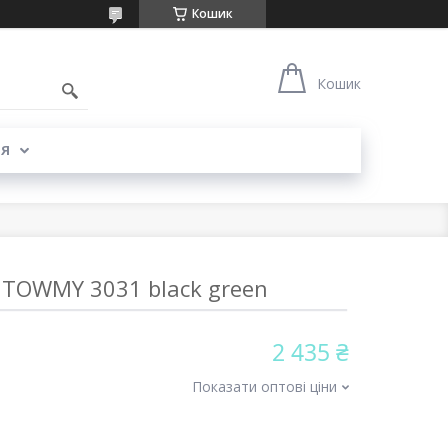
Кошик
Кошик
Я
 TOWMY 3031 black green
2 435 ₴
Показати оптові ціни