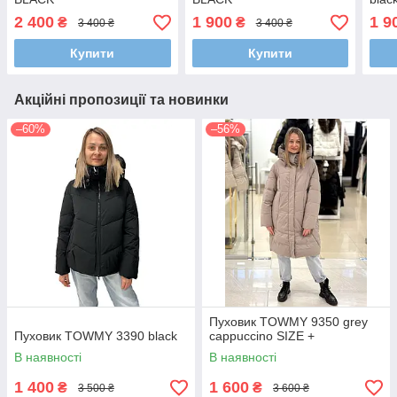
2 400
1 900
1 9
₴
₴
3 400 ₴
3 400 ₴
Купити
Купити
Акційні пропозиції та новинки
–60%
–56%
Пуховик TOWMY 9350 grey
Пуховик TOWMY 3390 black
cappuccino SIZE +
В наявності
В наявності
1 400
1 600
₴
₴
3 500 ₴
3 600 ₴