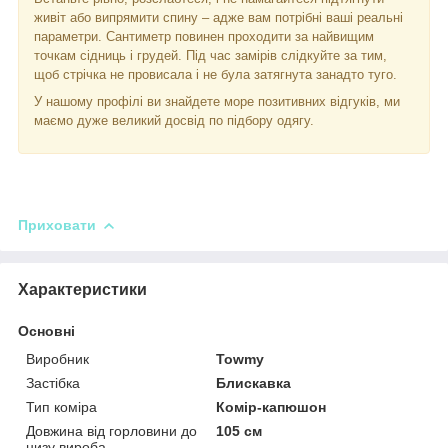
живіт або випрямити спину – адже вам потрібні ваші реальні
параметри. Сантиметр повинен проходити за найвищим
точкам сідниць і грудей. Під час замірів слідкуйте за тим,
щоб стрічка не провисала і не була затягнута занадто туго.
У нашому профілі ви знайдете море позитивних відгуків, ми
маємо дуже великий досвід по підбору одягу.
Приховати
Характеристики
Основні
Виробник
Towmy
Застібка
Блискавка
Тип коміра
Комір-капюшон
Довжина від горловини до
105 см
низу вироба