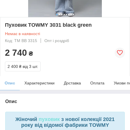
Пуховик TOWMY 3031 black green
Немає в наявності
Код: TM BB 3315
Опт і роздріб
2 740
₴
2 400 ₴
від 3 шт.
Опис
Характеристики
Доставка
Оплата
Умови п
Опис
Жіночий
пуховик
з нової колекції 2021
року від відомої фабрики TOWMY