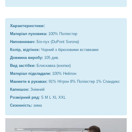
Характеристики:
Матеріал пуховика:
100% Поліестер
Наповнювач:
Біо-пух (DuPont Sorona)
Колір, відтінок:
Чорний з бірюзовими вставками
Довжина виробу:
105 див.
Вид застібки:
Блискавка (кнопки)
Матеріал підкладали:
100% Нейлон
Манжети в рукавах:
91% Нітрон 8% Поліестер 1% Спандекс
Капюшон:
Знімний
Розмірний ряд:
S M L XL XXL
Сезонність:
зима