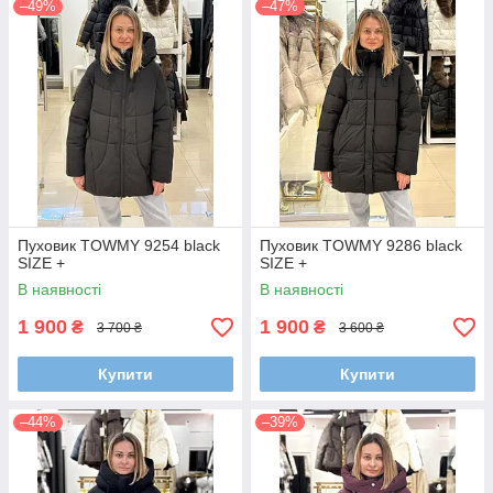
–49%
–47%
Пуховик TOWMY 9254 black
Пуховик TOWMY 9286 black
SIZE +
SIZE +
В наявності
В наявності
1 900
1 900
₴
₴
3 700 ₴
3 600 ₴
Купити
Купити
–44%
–39%