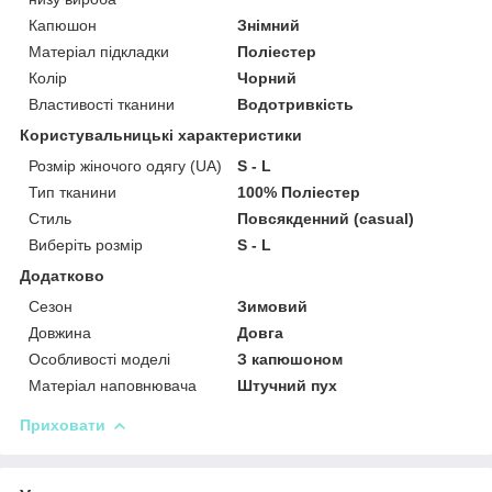
Капюшон
Знімний
Матеріал підкладки
Поліестер
Колір
Чорний
Властивості тканини
Водотривкість
Користувальницькі характеристики
Розмір жіночого одягу (UA)
S - L
Тип тканини
100% Поліестер
Стиль
Повсякденний (casual)
Виберіть розмір
S - L
Додатково
Сезон
Зимовий
Довжина
Довга
Особливості моделі
З капюшоном
Матеріал наповнювача
Штучний пух
Приховати