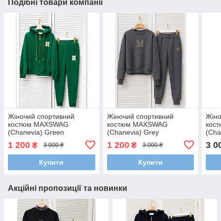
Подібні товари компанії
Жіночий спортивний
Жіночий спортивний
Жіно
костюм MAXSWAG
костюм MAXSWAG
кос
(Chanevia) Green
(Chanevia) Grey
(Cha
1 200
1 200
3 0
₴
₴
3 000 ₴
3 000 ₴
Купити
Купити
Акційні пропозиції та новинки