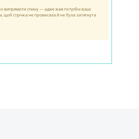
 або випрямити спину — адже вам потрібні ваші
, щоб стрічка не провисала й не була затягнута