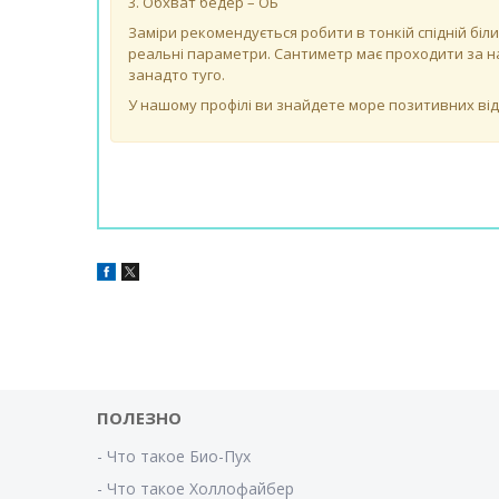
3. Обхват бедер – ОБ
Заміри рекомендується робити в тонкій спідній біли
реальні параметри. Сантиметр має проходити за на
занадто туго.
У нашому профілі ви знайдете море позитивних відгу
ПОЛЕЗНО
- Что такое Био-Пух
- Что такое Холлофайбер