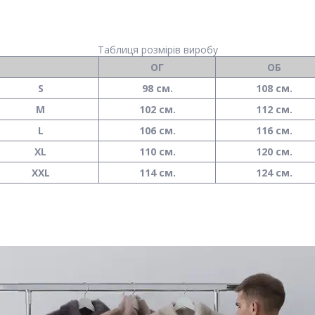
Таблиця розмірів виробу
ОГ
ОБ
S
98 см.
108 см.
M
102 см.
112 см.
L
106 см.
116 см.
XL
110 см.
120 см.
XXL
114 см.
124 см.