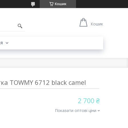
Кошик
Кошик
Я
тка TOWMY 6712 black camel
2 700 ₴
Показати оптові ціни