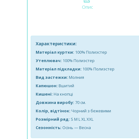
Опис
Характеристики:
Матеріал куртки:
100% Полиэстер
Утеплювач:
100% Полиэстер
Матеріал підкладки:
100% Полиэстер
Вид застежки:
Молния
Капюшон:
Вшитий
Кишені:
На кнопці
Довжина виробу:
70 см.
Колір, відтінок:
Чорний з бежевими
Розмірний ряд:
S M L XL XXL
Сезонність:
Осінь — Весна