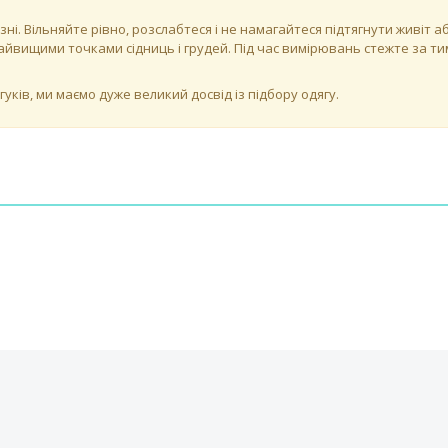
зні. Вільняйте рівно, розслабтеся і не намагайтеся підтягнути живіт
йвищими точками сідниць і грудей. Під час вимірювань стежте за тим
ків, ми маємо дуже великий досвід із підбору одягу.