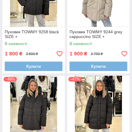
Пуховик TOWMY 9258 black
Пуховик TOWMY 9244 grey
SIZE +
cappuccino SIZE +
В наявності
В наявності
1 800
1 900
₴
₴
3 600 ₴
3 700 ₴
Купити
Купити
–49%
–47%