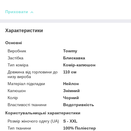
Приховати
Характеристики
Основні
Виробник
Towmy
Застібка
Блискавка
Тип коміра
Комір-капюшон
Довжина від горловини до
110 см
низу вироба
Матеріал підкладки
Нейлон
Капюшон
Знімний
Колір
Чорний
Властивості тканини
Водотривкість
Користувальницькі характеристики
Розмір жіночого одягу (UA)
S - XXL
Тип тканини
100% Поліестер