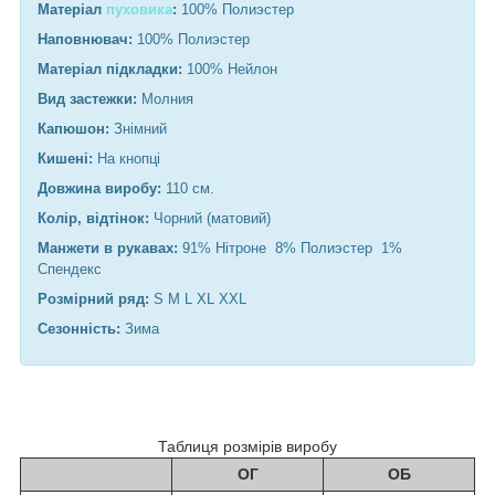
Матеріал
пуховика
:
100% Полиэстер
Наповнювач:
100% Полиэстер
Матеріал підкладки:
100% Нейлон
Вид застежки:
Молния
Капюшон:
Знімний
Кишені:
На кнопці
Довжина виробу:
110 см.
Колір, відтінок:
Чорний (матовий)
Манжети в рукавах:
91% Нітроне 8% Полиэстер 1%
Спендекс
Розмірний ряд:
S M L XL XXL
Сезонність:
Зима
Таблиця розмірів виробу
ОГ
ОБ