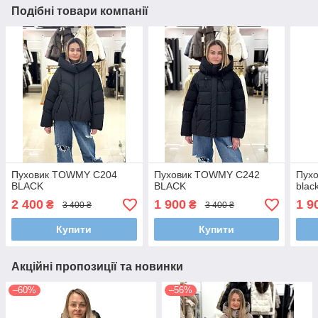
Подібні товари компанії
Пуховик TOWMY C204
Пуховик TOWMY C242
Пух
BLACK
BLACK
blac
2 400
1 900
1 9
₴
₴
3 400 ₴
3 400 ₴
Купити
Купити
Акційні пропозиції та новинки
–60%
–56%