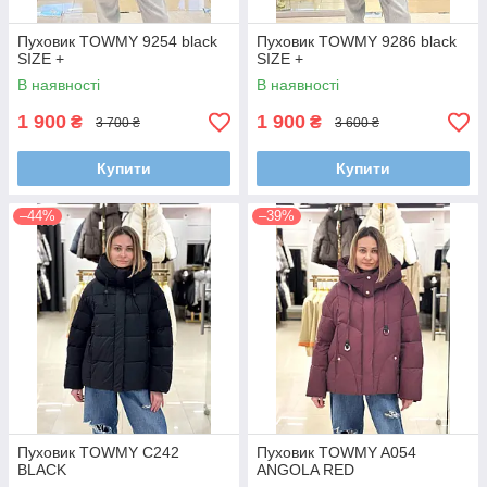
Пуховик TOWMY 9254 black
Пуховик TOWMY 9286 black
SIZE +
SIZE +
В наявності
В наявності
1 900
1 900
₴
₴
3 700 ₴
3 600 ₴
Купити
Купити
–44%
–39%
Пуховик TOWMY C242
Пуховик TOWMY A054
BLACK
ANGOLA RED