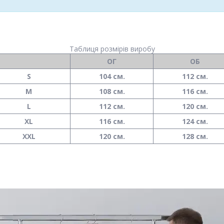
Таблиця розмірів виробу
ОГ
ОБ
S
104 см.
112 см.
M
108 см.
116 см.
L
112 см.
120 см.
XL
116 см.
124 см.
XXL
120 см.
128 см.