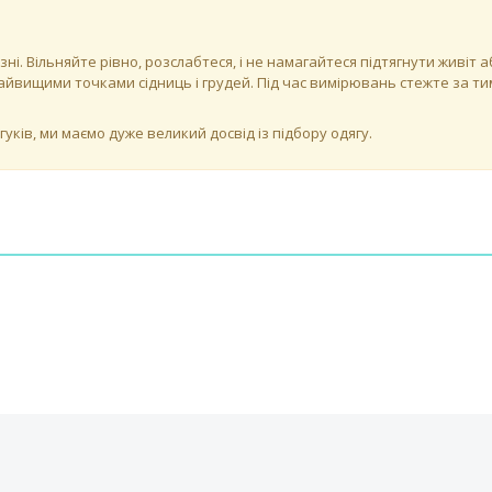
зні. Вільняйте рівно, розслабтеся, і не намагайтеся підтягнути живіт
йвищими точками сідниць і грудей. Під час вимірювань стежте за тим
ків, ми маємо дуже великий досвід із підбору одягу.