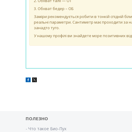
2. Обхват талії — ОТ
3. Обхват бедер – ОБ
Заміри рекомендується робити в тонкій спідній біли
реальні параметри. Сантиметр має проходити за на
занадто туго.
У нашому профілі ви знайдете море позитивних відгу
ПОЛЕЗНО
- Что такое Био-Пух