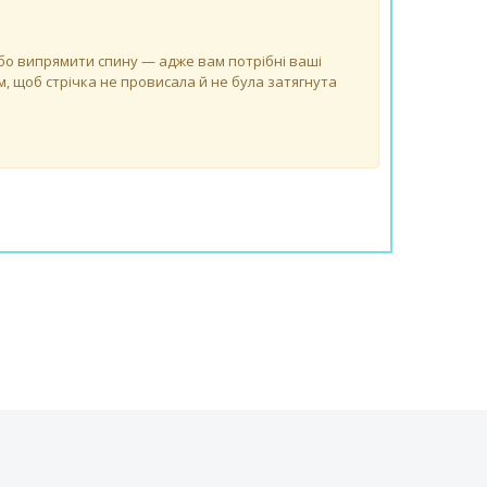
 або випрямити спину — адже вам потрібні ваші
, щоб стрічка не провисала й не була затягнута