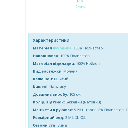
Опис
Характеристики:
Матеріал
пуховика
:
100% Полиэстер
Наповнювач:
100% Полиэстер
Матеріал підкладки:
100% Нейлон
Вид застежки:
Молния
Капюшон:
Вшитий
Кишені:
На замку
Довжина виробу:
105 см.
Колір, відтінок:
Бежевий (матовий)
Манжети в рукавах:
91% Нітроне 8% Полиэстер 
Розмірний ряд:
S M L XL XXL
Сезонність:
Зима