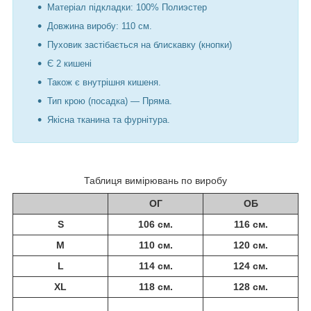
Матеріал підкладки: 100% Полиэстер
Довжина виробу:
110 см.
Пуховик застібається на блискавку (кнопки)
Є 2 кишені
Також є внутрішня кишеня.
Тип крою (посадка) — Пряма.
Якісна тканина та фурнітура.
Таблиця вимірювань по виробу
ОГ
ОБ
S
106 см.
116 см.
M
110 см.
120 см.
L
114 см.
124 см.
XL
118 см.
128 см.