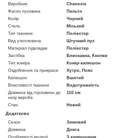
Виробник
Chanevia
Фасон пуховика
Пальто
Колір
Чорний
Стиль
Міський
Тип тканини
Поліестер
Вид утеплювача
Штучний пух
Матеріал підкладки
Поліестер
Застібка
Блискавка, Кнопки
Тип коміра
Комір-капюшон
Оздоблення та прикраси
Хутро, Пояс
Капюшон
Вшитий
Властивості тканини
Водотривкість
Довжина від горловини до
110 см
низу вироба
Стан
Новий
Додатково
Сезон
Зимовий
Довжина
Довга
Особливості моделі
З капюшоном