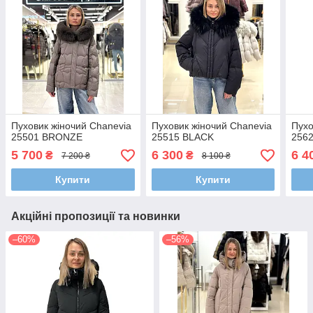
Пуховик жіночий Chanevia
Пуховик жіночий Chanevia
Пухо
25501 BRONZE
25515 BLACK
256
5 700
6 300
6 4
₴
₴
7 200 ₴
8 100 ₴
Купити
Купити
Акційні пропозиції та новинки
–60%
–56%