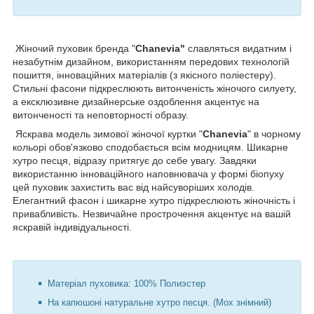
Жіночий пуховик бренда "
Chanevia"
славляться видатним і
незабутнім дизайном, використанням передових технологій
пошиття, інноваційних матеріалів (з якісного поліестеру).
Стильні фасони підкреслюють витонченість жіночого силуету,
а ексклюзивне дизайнерське оздоблення акцентує на
витонченості та неповторності образу.
Яскрава модель зимової жіночої куртки "
Chanevia
" в чорному
кольорі обов'язково сподобається всім модницям. Шикарне
хутро песця, відразу притягує до себе увагу. Завдяки
використанню інноваційного наповнювача у формі біопуху
цей пуховик захистить вас від найсуворіших холодів.
Елегантний фасон і шикарне хутро підкреслюють жіночність і
привабливість. Незвичайне прострочення акцентує на вашій
яскравій індивідуальності.
Матеріал пуховика: 100% Полиэстер
На капюшоні натуральне хутро песця. (Мох знімний)