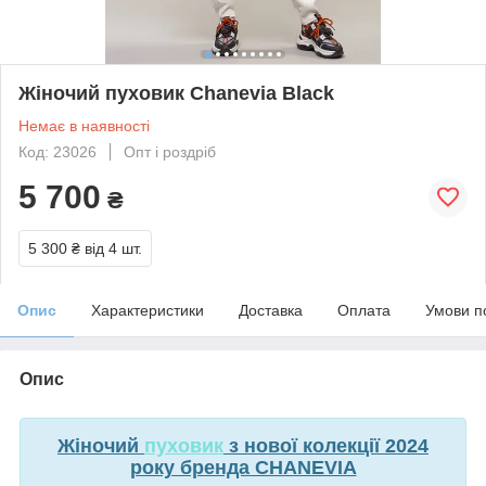
Жіночий пуховик Chanevia Black
Немає в наявності
Код: 23026
Опт і роздріб
5 700
₴
5 300 ₴
від 4 шт.
Опис
Характеристики
Доставка
Оплата
Умови п
Опис
Жіночий
пуховик
з нової колекції 2024
року бренда CHANEVIA