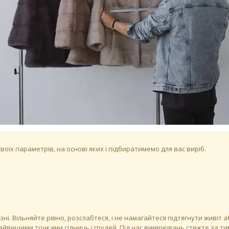
оїх параметрів, на основі яких і підбиратимемо для вас виріб.
зні. Вільняйте рівно, розслабтеся, і не намагайтеся підтягнути живіт
йвищими точками сідниць і грудей. Під час вимірювань стежте за тим