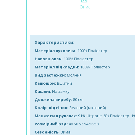
Опис
Характеристики:
Матеріал пуховика:
100% Поліестер
Наповнювач:
100% Поліестер
Матеріал підкладки:
100% Поліестер
Вид застежки:
Молния
Капюшон:
Вшитий
Кишені:
На замку
Довжина виробу:
80 см.
Колір, відтінок:
Зелений (матовий)
Манжети в рукавах:
91% Нітроне 8% Поліестер 1
Розмірний ряд:
48 50 52 54 56 58
Сезонність:
Зима