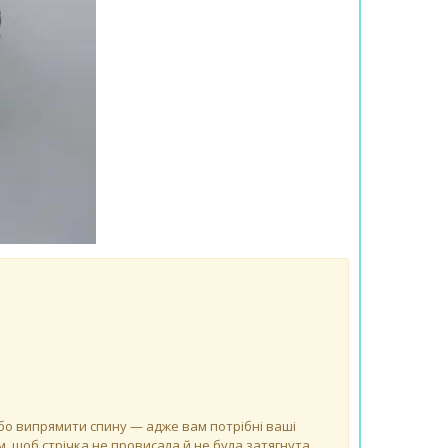
 або випрямити спину — адже вам потрібні ваші
, щоб стрічка не провисала й не була затягнута