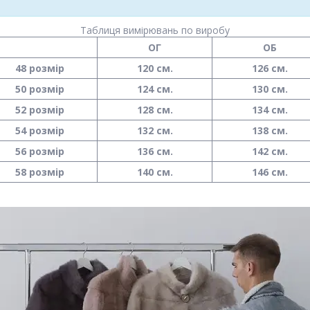
Таблиця вимірювань по виробу
ОГ
ОБ
48 розмір
120 см.
126 см.
50 розмір
124 см.
130 см.
52 розмір
128 см.
134 см.
54 розмір
132 см.
138 см.
56 розмір
136 см.
142 см.
58 розмір
140 см.
146 см.