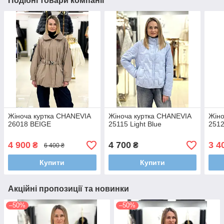
Подібні товари компанії
Жіноча куртка CHANEVIA
Жіноча куртка CHANEVIA
Жіно
26018 BEIGE
25115 Light Blue
251
4 900
4 700
3 4
₴
₴
6 400 ₴
Купити
Купити
Акційні пропозиції та новинки
–50%
–50%