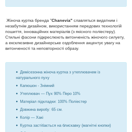
Жіноча куртка бренда "
Chanevia"
славляться видатним і
незабутнім дизайном, використанням передових технологій
пошиття, інноваційних матеріалів (з якісного поліестеру).
Стильні фасони підкреслюють витонченість жіночого силуету,
а ексклюзивне дизайнерське оздоблення акцентує увагу на
витонченості та неповторності образу.
Демісезонна жіноча куртка з утеплювачем із
натурального пуху
Капюшон - Знімний
Утеплювач — Пух 90% Перо 10%
Матеріал підкладки: 100% Поліестер
Довжина виробу: 65 см.
Колір — Хакі
Куртка застібається на блискавку (магнітні кнопки)