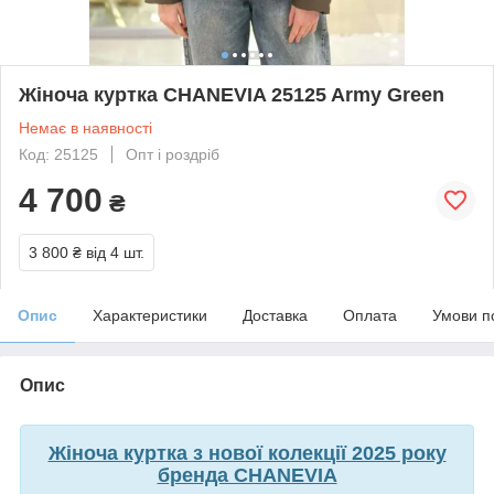
Жіноча куртка CHANEVIA 25125 Army Green
Немає в наявності
Код: 25125
Опт і роздріб
4 700
₴
3 800 ₴
від 4 шт.
Опис
Характеристики
Доставка
Оплата
Умови п
Опис
Жіноча куртка з нової колекції 2025 року
бренда CHANEVIA