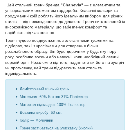
Цей стильний тренч бренда
"Chanevia"
— є елегантним та
універсальним елементом гардероба. Класичні кольори та
продуманий крій роблять його ідеальним вибором для різних
стилів — від повсякденного до ділового. Тренч виготовлений із
високоякісного матеріалу, що забезпечує комфорт та
надійність під час носіння.
Тренч чудово поєднується як з елегантними туфлями на
підборах, так і з кросівками для створення більш
розслабленого образу. Він буде доречним у будь-яку пору
року, особливо восени або навесні, коли необхідний легкий
верхній одяг. Незалежно від того, надягнете ви його на зустріч
чи прогулянку, цей тренч підкреслить ваш стиль та
індивідуальність.
Демісезонний жіночий тренч
Материал: 69% Коттон 31% Поліестер
Матеріал підкладки: 100% Поліестер
Довжина виробу: 60 см.
Колір — Молочний
Тренч застібається на блискавку (кнопки)