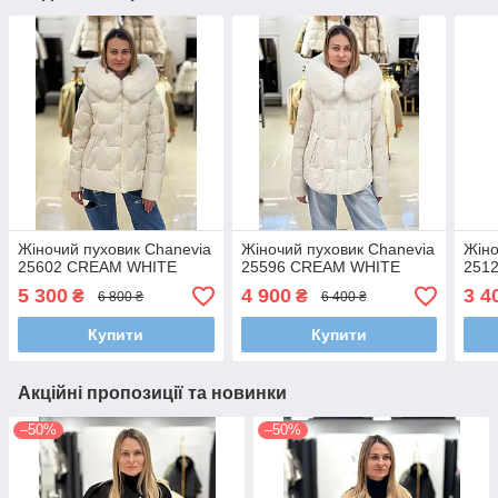
Жіночий пуховик Chanevia
Жіночий пуховик Chanevia
Жіно
25602 CREAM WHITE
25596 CREAM WHITE
2512
5 300
4 900
3 4
₴
₴
6 800 ₴
6 400 ₴
Купити
Купити
Акційні пропозиції та новинки
–50%
–50%