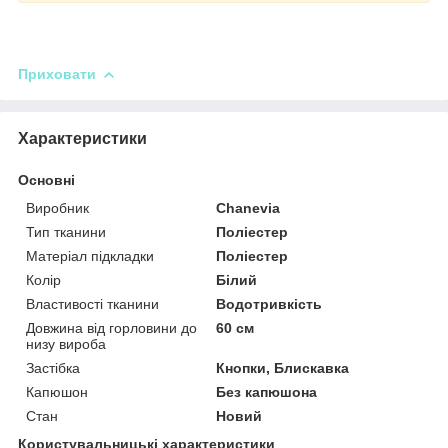
Приховати
Характеристики
Основні
Виробник
Chanevia
Тип тканини
Поліестер
Матеріал підкладки
Поліестер
Колір
Білий
Властивості тканини
Водотривкість
Довжина від горловини до
60 см
низу вироба
Застібка
Кнопки, Блискавка
Капюшон
Без капюшона
Стан
Новий
Користувальницькі характеристики