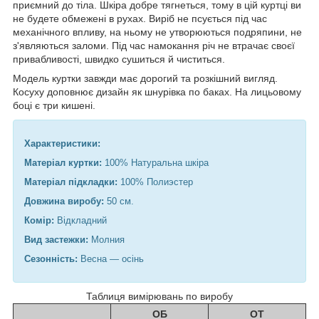
приємний до тіла. Шкіра добре тягнеться, тому в цій куртці ви
не будете обмежені в рухах. Виріб не псується під час
механічного впливу, на ньому не утворюються подряпини, не
з'являються заломи. Під час намокання річ не втрачає своєї
привабливості, швидко сушиться й чиститься.
Модель куртки завжди має дорогий та розкішний вигляд.
Косуху доповнює дизайн як шнурівка по баках. На лицьовому
боці є три кишені.
Характеристики:
Матеріал куртки:
100% Натуральна шкіра
Матеріал підкладки:
100% Полиэстер
Довжина виробу:
50 см.
Комір:
Відкладний
Вид застежки:
Молния
Сезонність:
Весна — осінь
Таблиця вимірювань по виробу
ОБ
ОТ