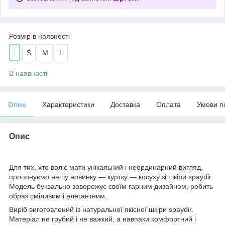
Розмір в наявності
:
S
M
L
В наявності
Опис
Характеристики
Доставка
Оплата
Умови п
Опис
Для тих, хто воліє мати унікальний і неординарний вигляд,
пропонуємо нашу новинку — куртку — косуху зі шкіри spaydir.
Модель буквально заворожує своїм гарним дизайном, робить
образ сміливим і елегантним.
Виріб виготовлений із натуральної якісної шкіри spaydir.
Матеріал не грубий і не важкий, а навпаки комфортний і