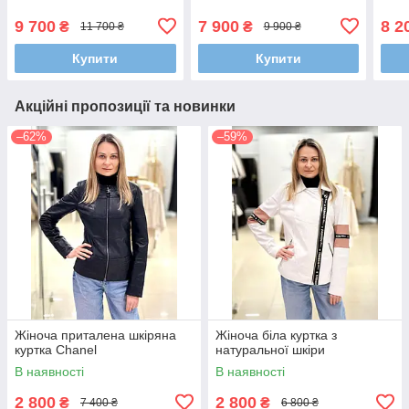
9 700
7 900
8 2
₴
₴
11 700 ₴
9 900 ₴
Купити
Купити
Акційні пропозиції та новинки
–62%
–59%
Жіноча приталена шкіряна
Жіноча біла куртка з
куртка Chanel
натуральної шкіри
В наявності
В наявності
2 800
2 800
₴
₴
7 400 ₴
6 800 ₴