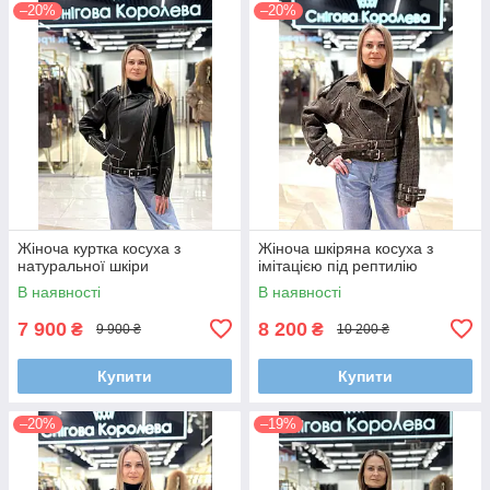
–20%
–20%
Жіноча куртка косуха з
Жіноча шкіряна косуха з
натуральної шкіри
імітацією під рептилію
В наявності
В наявності
7 900
8 200
₴
₴
9 900 ₴
10 200 ₴
Купити
Купити
–20%
–19%