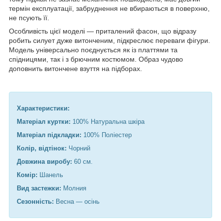
термін експлуатації, забруднення не вбираються в поверхню,
не псують її.
Особливість цієї моделі — приталений фасон, що відразу
робить силует дуже витонченим, підкреслює переваги фігури.
Модель універсально поєднується як із платтями та
спідницями, так і з брючним костюмом. Образ чудово
доповнить витончене взуття на підборах.
Характеристики:
Матеріал куртки:
100% Натуральна шкіра
Матеріал підкладки:
100% Поліестер
Колір, відтінок:
Чорний
Довжина виробу:
60 см.
Комір:
Шанель
Вид застежки:
Молния
Сезонність:
Весна — осінь