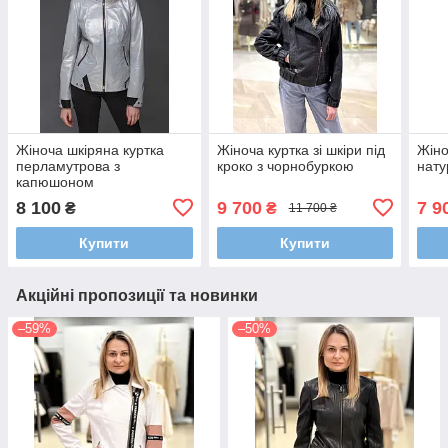
Жіноча шкіряна куртка
Жіноча куртка зі шкіри під
Жіно
перламутрова з
кроко з чорнобуркою
нату
капюшоном
8 100
9 700
7 9
₴
₴
11 700 ₴
Купити
Купити
Акційні пропозиції та новинки
–59%
–50%