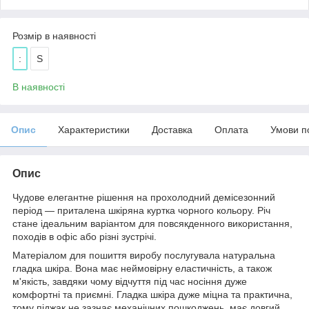
Розмір в наявності
:
S
В наявності
Опис
Характеристики
Доставка
Оплата
Умови п
Опис
Чудове елегантне рішення на прохолодний демісезонний
період — приталена шкіряна куртка чорного кольору. Річ
стане ідеальним варіантом для повсякденного використання,
походів в офіс або різні зустрічі.
Матеріалом для пошиття виробу послугувала натуральна
гладка шкіра. Вона має неймовірну еластичність, а також
м'якість, завдяки чому відчуття під час носіння дуже
комфортні та приємні. Гладка шкіра дуже міцна та практична,
тому піджак не зазнає механічних пошкоджень, має довгий