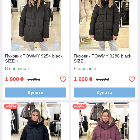
Пуховик TOWMY 9254 black
Пуховик TOWMY 9286 black
SIZE +
SIZE +
В наявності
В наявності
1 900
1 900
₴
₴
3 700 ₴
3 600 ₴
Купити
Купити
–44%
–39%