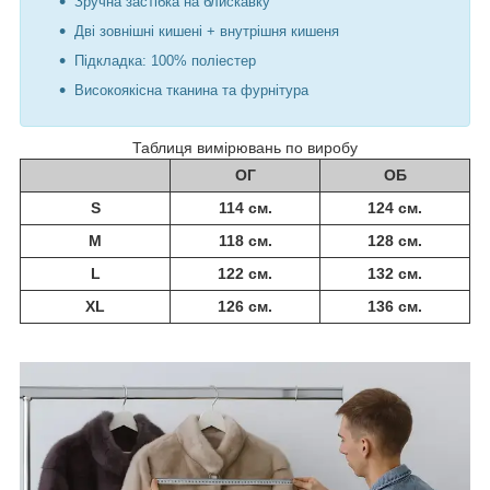
Зручна застібка на блискавку
Дві зовнішні кишені + внутрішня кишеня
Підкладка: 100% поліестер
Високоякісна тканина та фурнітура
Таблиця вимірювань по виробу
ОГ
ОБ
S
114 см.
124 см.
M
118 см.
128 см.
L
122 см.
132 см.
XL
126 см.
136 см.