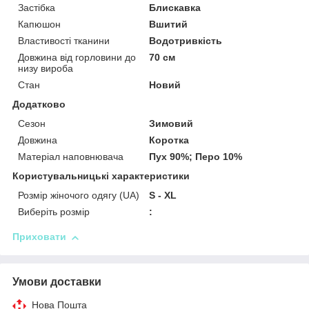
Застібка
Блискавка
Капюшон
Вшитий
Властивості тканини
Водотривкість
Довжина від горловини до
70 см
низу вироба
Стан
Новий
Додатково
Сезон
Зимовий
Довжина
Коротка
Матеріал наповнювача
Пух 90%; Перо 10%
Користувальницькі характеристики
Розмір жіночого одягу (UA)
S - XL
Виберіть розмір
:
Приховати
Умови доставки
Нова Пошта