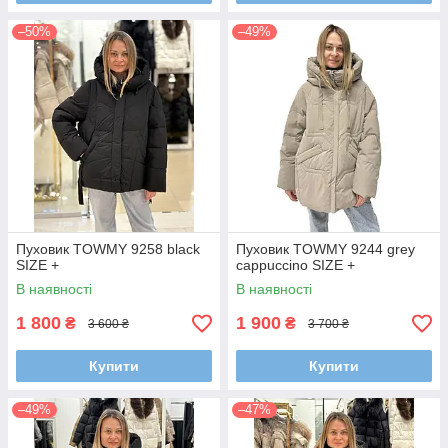
–50%
–49%
Пуховик TOWMY 9258 black
Пуховик TOWMY 9244 grey
SIZE +
cappuccino SIZE +
В наявності
В наявності
1 800
1 900
₴
₴
3 600 ₴
3 700 ₴
Купити
Купити
–49%
–47%