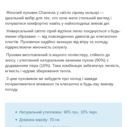
Жіночий пуховик Chanevia у світло сірому кольорі —
ідеальний вибір для тих, хто хоче мати стильний вигляд і
почуватися комфортно навіть у найхолодніші зимові дні.
Універсальний світло сірий відтінок легко поєднується з будь-
якими образами — від повсякденних джинсів до елегантних
платтів. Пуховичок надійно захищає від вітру та холоду,
підкреслюючи жіночність силуету.
Пуховик виготовлений із міцного поліестеру, стійкого до
зносу, і утеплений натуральним качиним пухом (90%) з
додаванням пера (10%). Така комбінація забезпечує легкість,
м'якість і чудове збереження тепла.
З цим пуховиком ви забудете про холод і завжди
почуватиметеся впевнено та елегантно в будь-яку зимову
погоду.
Натуральний утеплювач: 90% пух, 10% перо
Довжина виробу: 70 см.