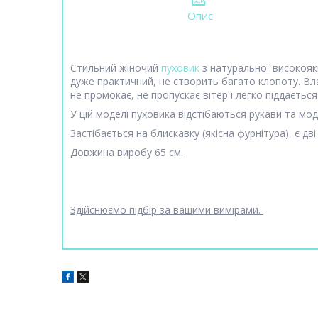
Опис
Стильний жіночий
пуховик
з натуральної високоякі
дуже практичний, не створить багато клопоту. Вл
не промокає, не пропускає вітер і легко піддаєть
У цій моделі пуховика відстібаються рукави та м
Застібається на блискавку (якісна фурнітура), є дві
Довжина виробу 65 см.
Здійснюємо підбір за вашими вимірами.