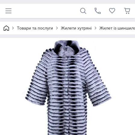
Товари та послуги
Жилети хутряні
Жилет із шиншило