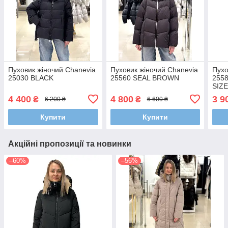
Пуховик жіночий Chanevia
Пуховик жіночий Chanevia
Пухо
25030 BLACK
25560 SEAL BROWN
255
SIZ
4 400
4 800
3 9
₴
₴
6 200 ₴
6 600 ₴
Купити
Купити
Акційні пропозиції та новинки
–60%
–56%