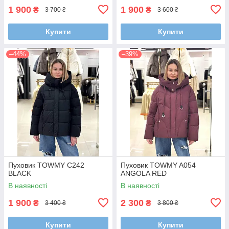
1 900
1 900
₴
₴
3 700 ₴
3 600 ₴
Купити
Купити
–44%
–39%
Пуховик TOWMY C242
Пуховик TOWMY A054
BLACK
ANGOLA RED
В наявності
В наявності
1 900
2 300
₴
₴
3 400 ₴
3 800 ₴
Купити
Купити