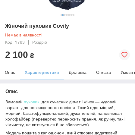
Жіночий пуховик Covily
Немає в наявності
Код: Y783
Роздріб
2 100
₴
Опис
Характеристики
Доставка
Оплата
Умови 
Опис
Зимовий
пуховик
для сучасних дівчат і жінок — чудовий
варіант для повсякденного носіння. Такий одяг міцний,
модний, багатофункціональний, дуже теплий, наповнювач
холофайбер (перевертно переносить прання, як ручну, так і
хімчистку, не витягується й не збивається).
Модель пошита з капюшоном, який створює додатковий