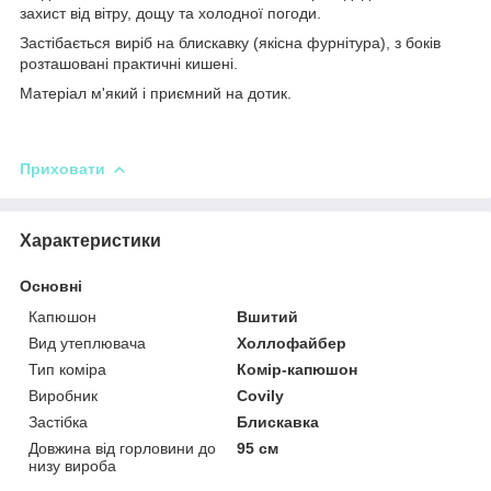
захист від вітру, дощу та холодної погоди.
Застібається виріб на блискавку (якісна фурнітура), з боків
розташовані практичні кишені.
Матеріал м'який і приємний на дотик.
Приховати
Характеристики
Основні
Капюшон
Вшитий
Вид утеплювача
Холлофайбер
Тип коміра
Комір-капюшон
Виробник
Covily
Застібка
Блискавка
Довжина від горловини до
95 см
низу вироба