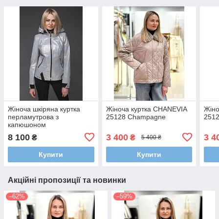
Жіноча шкіряна куртка
Жіноча куртка CHANEVIA
Жіно
перламутрова з
25128 Champagne
2512
капюшоном
8 100
3 400
3 4
₴
₴
5 400 ₴
Купити
Купити
Акційні пропозиції та новинки
–62%
–59%