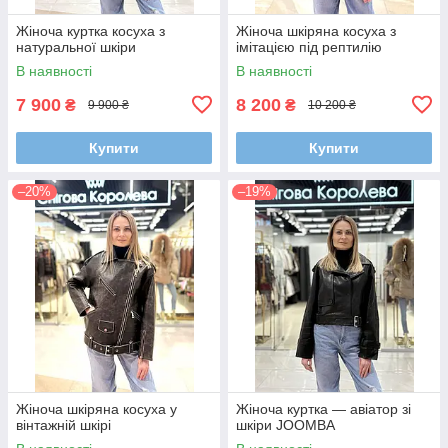
Жіноча куртка косуха з
Жіноча шкіряна косуха з
натуральної шкіри
імітацією під рептилію
В наявності
В наявності
7 900
8 200
₴
₴
9 900 ₴
10 200 ₴
Купити
Купити
–20%
–19%
Жіноча шкіряна косуха у
Жіноча куртка — авіатор зі
вінтажній шкірі
шкіри JOOMBA