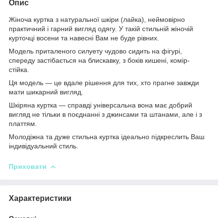
Опис
Жіноча куртка з натуральної шкіри (лайка), неймовірно
практичний і гарний вигляд одягу. У такій стильній жіночій
курточці восени та навесні Вам не буде рівних.
Модель приталеного силуету чудово сидить на фігурі,
спереду застібається на блискавку, з боків кишені, комір-
стійка.
Ця модель — це вдале рішення для тих, хто прагне завжди
мати шикарний вигляд.
Шкіряна куртка — справді універсальна вона має добрий
вигляд не тільки в поєднанні з джинсами та штанами, але і з
платтям.
Молодіжна та дуже стильна куртка ідеально підкреслить Ваш
індивідуальний стиль.
Приховати
Характеристики