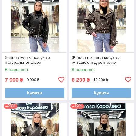
Жіноча куртка косуха з
Жіноча шкіряна косуха з
натуральної шкіри
імітацією під рептилію
В наявності
В наявності
7 900
8 200
₴
₴
9 900 ₴
10 200 ₴
Купити
Купити
–20%
–19%