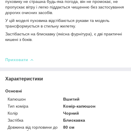
пуховику не страшна будь-яка погода, він не промокає, не
пропускає вітру і легко піддається чищенню без застосування
дорогих очисних засобів.
У цій моделі пуховика відстібаються рукави та модель
трансформується в стильну жилетку.
Застібається на блискавку (якісна фурнітура), є дві практичні
кишені з боків.
Приховати
Характеристики
Основні
Капюшон
Вшитий
Тип коміра
Комір-капюшон
Колір
Чорний
Застібка
Блискавка
Довжина від горловини до
80 см