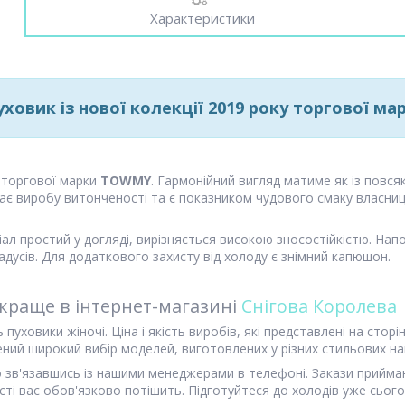
Характеристики
ховик із нової колекції 2019 року торгової 
 торгової марки
TOWMY
. Гармонійний вигляд матиме як із повся
ає виробу витонченості та є показником чудового смаку власниці
іал простий у догляді, вирізняється високою зносостійкістю. На
радусів. Для додаткового захисту від холоду є знімний капюшон.
йкраще в інтернет-магазині
Снігова Королева
уховики жіночі. Ціна і якість виробів, які представлені на стор
лений широкий вибір моделей, виготовлених у різних стильових н
в'язавшись із нашими менеджерами в телефоні. Закази приймаю
ості вас обов'язково потішить. Підготуйтеся до холодів уже сього