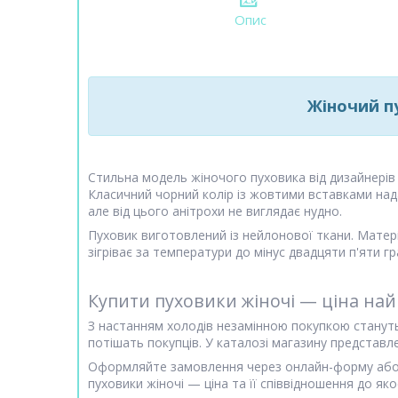
Опис
Жіночий пу
Стильна модель жіночого пуховика від дизайнерів
Класичний чорний колір із жовтими вставками над
але від цього анітрохи не виглядає нудно.
Пуховик виготовлений із нейлонової ткани. Матер
зігріває за температури до мінус двадцяти п'яти г
Купити пуховики жіночі — ціна на
З настанням холодів незамінною покупкою стануть п
потішать покупців. У каталозі магазину представ
Оформляйте замовлення через онлайн-форму або з
пуховики жіночі — ціна та її співвідношення до як