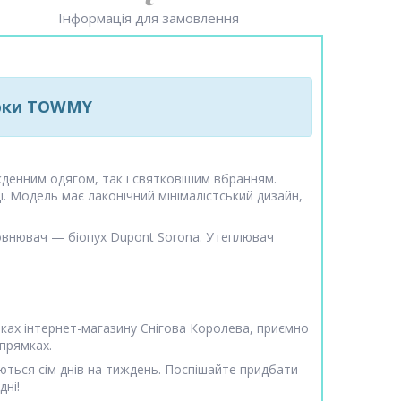
Інформація для замовлення
марки TOWMY
кденним одягом, так і святковішим вбранням.
. Модель має лаконічний мінімалістський дизайн,
повнювач — біопух Dupont Sorona. Утеплювач
інках інтернет-магазину Снігова Королева, приємно
апрямках.
ться сім днів на тиждень. Поспішайте придбати
дні!