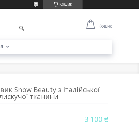
Кошик
Кошик
Я
вик Snow Beauty з італійської
лискучої тканини
3 100 ₴