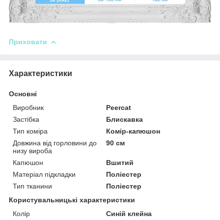
Приховати
Характеристики
Основні
Виробник
Peercat
Застібка
Блискавка
Тип коміра
Комір-капюшон
Довжина від горловини до
90 см
низу вироба
Капюшон
Вшитий
Матеріал підкладки
Поліестер
Тип тканини
Поліестер
Користувальницькі характеристики
Колір
Синій клейна