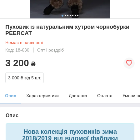
Пуховик із натуральним хутром чорнобурки
PEERCAT
Немає в наявності
Код: 18-630
Опт і роздріб
3 200
₴
3 000 ₴
від 5 шт.
Опис
Характеристики
Доставка
Оплата
Умови п
Опис
Нова колекція пуховиків зима
2018/2019 від відомої фабрики