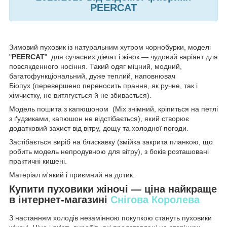
PEERCAT
Зимовий пуховик із натуральним хутром чорнобурки, моделі
"
PEERCAT
" для сучасних дівчат і жінок — чудовий варіант для
повсякденного носіння. Такий одяг міцний, модний,
багатофункціональний, дуже теплий, наповнювач
Біопух (перевершено переносить прання, як ручне, так і
хімчистку, не витягується й не збивається).
Модель пошита з капюшоном (Міх знімний, кріпиться на петлі
з ґудзиками, капюшон не відстібається), який створює
додатковий захист від вітру, дощу та холодної погоди.
Застібається виріб на блискавку (змійка закрита планкою, що
робить модель непродувною для вітру), з боків розташовані
практичні кишені.
Матеріал м'який і приємний на дотик.
Купити пуховики жіночі — ціна найкраще
в інтернет-магазині
Снігова Королева
З настанням холодів незамінною покупкою стануть пуховики