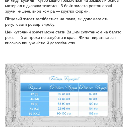
вигляді "кубиків", хутро міцно тримається на замшевій основі,
матеріал підкладки текстиль. З боків жилета розташовані
зручні кишені, виріз коміра — круглої форми.
Пісцевий жилет застібається на гачки, які допомагають
регулювати розмір виробу.
Цей хутряний жилет може стати Вашим супутником на багато
років — й анітрохи не загубити в красі. Жилет вирізняється
високою вишуканістю й довговічністю.