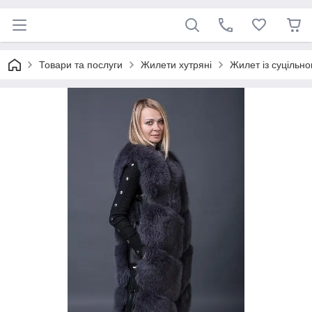
Товари та послуги
Жилети хутряні
Жилет із суцільно