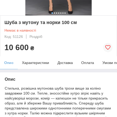
Шуба з мутону та норки 100 см
Немає в наявності
Код: 51126
Роздріб
10 600
₴
Опис
Характеристики
Доставка
Оплата
Умови п
Опис
Стильна, розкішна мутонова шуба трохи вище за коліно
завдовжки 100 см. Тепле, зносостійке хутро зігріє навіть у
найсуворіші морози, комір — капюшон не тільки прикрасить
образ, але й збереже Вашу привабливість. Спереду шуба
представлена широкими однотонними поперечними смугами
з хутра норки. Талію можна підкреслити вузьким шкіряним