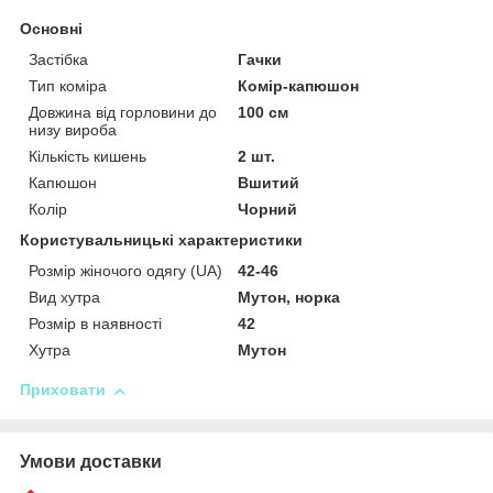
Основні
Застібка
Гачки
Тип коміра
Комір-капюшон
Довжина від горловини до
100 см
низу вироба
Кількість кишень
2 шт.
Капюшон
Вшитий
Колір
Чорний
Користувальницькі характеристики
Розмір жіночого одягу (UA)
42-46
Вид хутра
Мутон, норка
Розмір в наявності
42
Хутра
Мутон
Приховати
Умови доставки