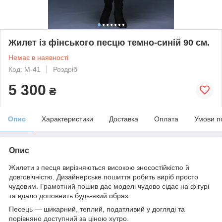
Жилет із фінського песцю темно-синій 90 см.
Немає в наявності
Код: М-41
Роздріб
5 300
₴
Опис
Характеристики
Доставка
Оплата
Умови п
Опис
Жилети з песця вирізняються високою зносостійкістю й
довговічністю. Дизайнерське пошиття робить виріб просто
чудовим. Грамотний пошив дає моделі чудово сідає на фігурі
та вдало доповнить будь-який образ.
Песець — шикарний, теплий, податливий у догляді та
порівняно доступний за ціною хутро.